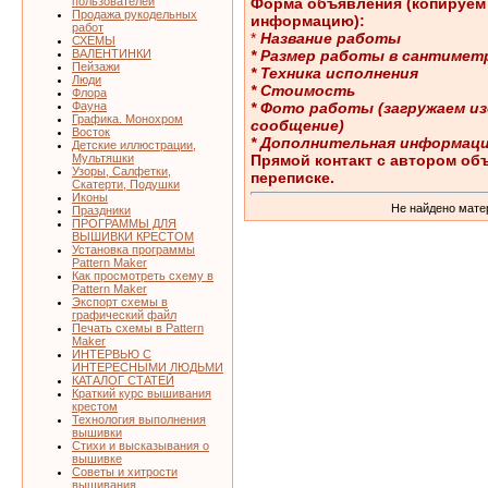
Форма объявления (копируем 
пользователей
Продажа рукодельных
информацию):
работ
*
Название работы
СХЕМЫ
* Размер работы в сантимет
ВАЛЕНТИНКИ
Пейзажи
* Техника исполнения
Люди
* Стоимость
Флора
* Фото работы (загружаем из
Фауна
Графика. Монохром
сообщение)
Восток
* Дополнительная информаци
Детские иллюстрации,
Прямой контакт с автором об
Мультяшки
Узоры, Салфетки,
переписке.
Скатерти, Подушки
Иконы
Не найдено мате
Праздники
ПРОГРАММЫ ДЛЯ
ВЫШИВКИ КРЕСТОМ
Установка программы
Pattern Maker
Как просмотреть схему в
Pattern Maker
Экспорт схемы в
графический файл
Печать схемы в Pattern
Maker
ИНТЕРВЬЮ С
ИНТЕРЕСНЫМИ ЛЮДЬМИ
КАТАЛОГ СТАТЕЙ
Краткий курс вышивания
крестом
Технология выполнения
вышивки
Стихи и высказывания о
вышивке
Советы и хитрости
вышивания