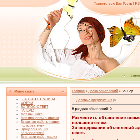
Приветствую Вас
Гость
|
RS
Главн
Главная
»
Доска объявлений
» Баннер
Меню сайта
ГЛАВНАЯ СТРАНИЦА
Деловые предложения
[0]
ФОРУМ
ВОПРОС-ОТВЕТ
В разделе объявлений
:
0
ГАЛЕРЕЯ
Моя вышивка
Разместить объявление возм
Мои процессы вышивки
Вышитые работы наших
пользователям.
пользователей
За содержание объявлений ад
Процессы наших
несет.
пользователей
Выставки работ наших