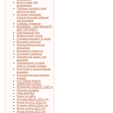
Аксессуары для
вышивания
Таблицы соответствия
цветов мулине
История компаний-
производителей наборов
для вышивки
Словарь терминов
ВЫШИВКА - ОБУЧАЮЩИЙ
МАСТЕР-КЛАСС
Гобеленовый шов
Французский узелок
Создаем вышивку в часах
Вышивка шерстью
Декоративное кресло-
игольница
Вышивка в открытке
Создание салфетки
Декорируем рамку для
вышивки
Оформление готовой
работы своими руками
Контурная и монохромная
вышивка
Елочная игрушка своими
руками
ГОСТЕВАЯ КНИГА
ОБРАТНАЯ СВЯЗЬ
КОМАНДА НАШЕГО САЙТА
Награды подарки
НАШ БАННЕР
Новости сайта
Лучшая работа. 2011 год
Доска Почета. 2011 год
Лучшая работа 2012 год
Доска почета 2012 год
Доска почета 2012 год