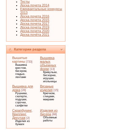
Тесты
Доска почета 2014
Ежеквартальные конкурсы
2013
Доска почета 2016
Доска почета 2015
Доска почета 2017
Доска почета 2019
Доска почета 2020
Доска почёта 2021
Категории раздела
Вышитые
Вышивка
картины
малых
[733]
Вышивка
объемных
крестом,
форм
[13]
бисером,
Кривульки,
гладью,
бискорню,
лентами
игрушки,
игольницы
Вышивка для
Вязаные
дома
изделия
[26]
[15]
Рушники,
Крючком,
скатерти,
спицами,
подушки,
макраме
сорочки,
салфетки
Скрапбукинг,
Изделия из
Квиллинг,
бисера
[68]
Декупаж
Объемные
[2]
работы
Изделия из
бумаги