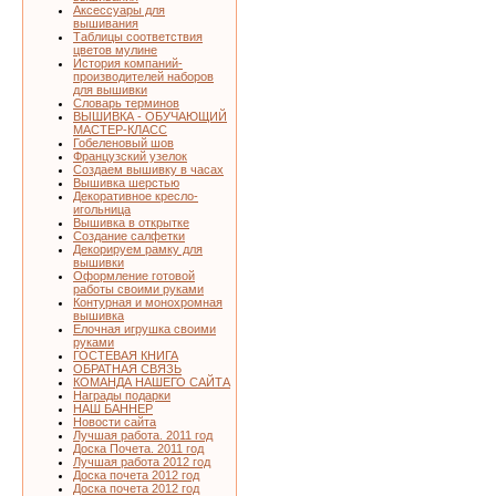
Аксессуары для
вышивания
Таблицы соответствия
цветов мулине
История компаний-
производителей наборов
для вышивки
Словарь терминов
ВЫШИВКА - ОБУЧАЮЩИЙ
МАСТЕР-КЛАСС
Гобеленовый шов
Французский узелок
Создаем вышивку в часах
Вышивка шерстью
Декоративное кресло-
игольница
Вышивка в открытке
Создание салфетки
Декорируем рамку для
вышивки
Оформление готовой
работы своими руками
Контурная и монохромная
вышивка
Елочная игрушка своими
руками
ГОСТЕВАЯ КНИГА
ОБРАТНАЯ СВЯЗЬ
КОМАНДА НАШЕГО САЙТА
Награды подарки
НАШ БАННЕР
Новости сайта
Лучшая работа. 2011 год
Доска Почета. 2011 год
Лучшая работа 2012 год
Доска почета 2012 год
Доска почета 2012 год