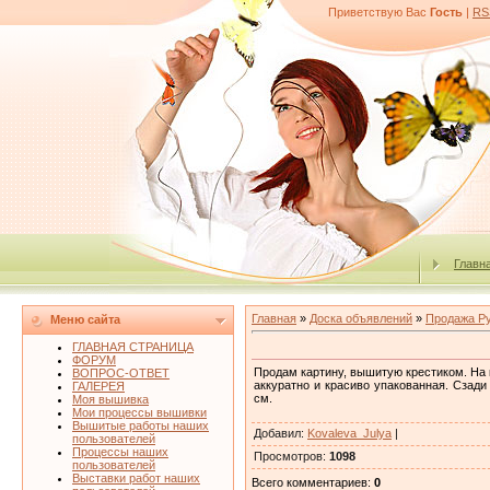
Приветствую Вас
Гость
|
RS
Главн
Главная
»
Доска объявлений
»
Продажа Р
Меню сайта
ГЛАВНАЯ СТРАНИЦА
ФОРУМ
Продам картину, вышитую крестиком. На 
ВОПРОС-ОТВЕТ
аккуратно и красиво упакованная. Сзади
ГАЛЕРЕЯ
см.
Моя вышивка
Мои процессы вышивки
Вышитые работы наших
Добавил
:
Kovaleva_Julya
|
пользователей
Процессы наших
Просмотров
:
1098
пользователей
Выставки работ наших
Всего комментариев
:
0