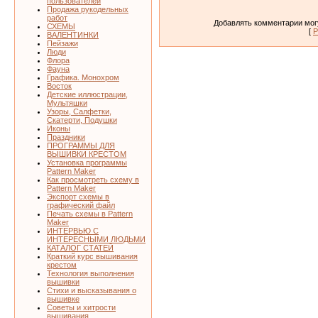
пользователей
Продажа рукодельных
работ
Добавлять комментарии могу
СХЕМЫ
[
Р
ВАЛЕНТИНКИ
Пейзажи
Люди
Флора
Фауна
Графика. Монохром
Восток
Детские иллюстрации,
Мультяшки
Узоры, Салфетки,
Скатерти, Подушки
Иконы
Праздники
ПРОГРАММЫ ДЛЯ
ВЫШИВКИ КРЕСТОМ
Установка программы
Pattern Maker
Как просмотреть схему в
Pattern Maker
Экспорт схемы в
графический файл
Печать схемы в Pattern
Maker
ИНТЕРВЬЮ С
ИНТЕРЕСНЫМИ ЛЮДЬМИ
КАТАЛОГ СТАТЕЙ
Краткий курс вышивания
крестом
Технология выполнения
вышивки
Стихи и высказывания о
вышивке
Советы и хитрости
вышивания