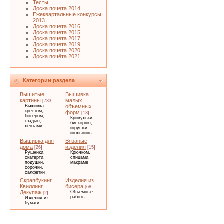
Тесты
Доска почета 2014
Ежеквартальные конкурсы
2013
Доска почета 2016
Доска почета 2015
Доска почета 2017
Доска почета 2019
Доска почета 2020
Доска почёта 2021
Категории раздела
Вышитые
Вышивка
картины
малых
[733]
Вышивка
объемных
крестом,
форм
[13]
бисером,
Кривульки,
гладью,
бискорню,
лентами
игрушки,
игольницы
Вышивка для
Вязаные
дома
изделия
[26]
[15]
Рушники,
Крючком,
скатерти,
спицами,
подушки,
макраме
сорочки,
салфетки
Скрапбукинг,
Изделия из
Квиллинг,
бисера
[68]
Декупаж
Объемные
[2]
работы
Изделия из
бумаги