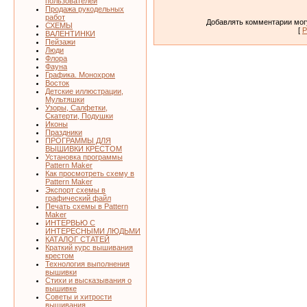
пользователей
Продажа рукодельных
работ
Добавлять комментарии могу
СХЕМЫ
[
Р
ВАЛЕНТИНКИ
Пейзажи
Люди
Флора
Фауна
Графика. Монохром
Восток
Детские иллюстрации,
Мультяшки
Узоры, Салфетки,
Скатерти, Подушки
Иконы
Праздники
ПРОГРАММЫ ДЛЯ
ВЫШИВКИ КРЕСТОМ
Установка программы
Pattern Maker
Как просмотреть схему в
Pattern Maker
Экспорт схемы в
графический файл
Печать схемы в Pattern
Maker
ИНТЕРВЬЮ С
ИНТЕРЕСНЫМИ ЛЮДЬМИ
КАТАЛОГ СТАТЕЙ
Краткий курс вышивания
крестом
Технология выполнения
вышивки
Стихи и высказывания о
вышивке
Советы и хитрости
вышивания