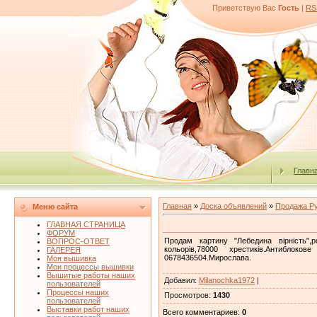
Приветствую Вас
Гость
|
RS
Главн
Главная
»
Доска объявлений
»
Продажа Р
Меню сайта
ГЛАВНАЯ СТРАНИЦА
ФОРУМ
Продам картину "Лебедина вірність",
ВОПРОС-ОТВЕТ
кольорів,78000 хрестиків.Антиблок
ГАЛЕРЕЯ
0678436504.Мирослава.
Моя вышивка
Мои процессы вышивки
Вышитые работы наших
Добавил
:
Milanochka1972
|
пользователей
Процессы наших
Просмотров
:
1430
пользователей
Выставки работ наших
Всего комментариев
:
0