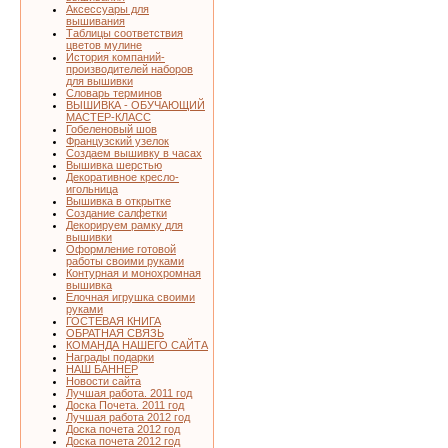
Аксессуары для
вышивания
Таблицы соответствия
цветов мулине
История компаний-
производителей наборов
для вышивки
Словарь терминов
ВЫШИВКА - ОБУЧАЮЩИЙ
МАСТЕР-КЛАСС
Гобеленовый шов
Французский узелок
Создаем вышивку в часах
Вышивка шерстью
Декоративное кресло-
игольница
Вышивка в открытке
Создание салфетки
Декорируем рамку для
вышивки
Оформление готовой
работы своими руками
Контурная и монохромная
вышивка
Елочная игрушка своими
руками
ГОСТЕВАЯ КНИГА
ОБРАТНАЯ СВЯЗЬ
КОМАНДА НАШЕГО САЙТА
Награды подарки
НАШ БАННЕР
Новости сайта
Лучшая работа. 2011 год
Доска Почета. 2011 год
Лучшая работа 2012 год
Доска почета 2012 год
Доска почета 2012 год