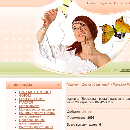
Приветствую Вас
Гость
|
RS
Главн
Главная
»
Доска объявлений
»
Продажа Р
Меню сайта
ГЛАВНАЯ СТРАНИЦА
ФОРУМ
Картина "Березовая роща", размер с р
ВОПРОС-ОТВЕТ
цена 2300грн. тел. 0664271719
ГАЛЕРЕЯ
Моя вышивка
Мои процессы вышивки
Добавил
:
ulia_ver
|
Вышитые работы наших
пользователей
Просмотров
:
1695
Процессы наших
пользователей
Всего комментариев
:
0
Выставки работ наших