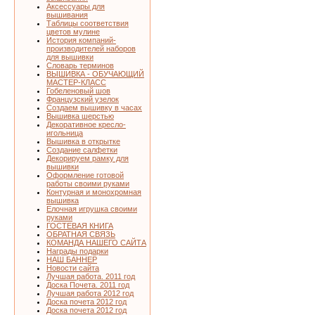
Аксессуары для
вышивания
Таблицы соответствия
цветов мулине
История компаний-
производителей наборов
для вышивки
Словарь терминов
ВЫШИВКА - ОБУЧАЮЩИЙ
МАСТЕР-КЛАСС
Гобеленовый шов
Французский узелок
Создаем вышивку в часах
Вышивка шерстью
Декоративное кресло-
игольница
Вышивка в открытке
Создание салфетки
Декорируем рамку для
вышивки
Оформление готовой
работы своими руками
Контурная и монохромная
вышивка
Елочная игрушка своими
руками
ГОСТЕВАЯ КНИГА
ОБРАТНАЯ СВЯЗЬ
КОМАНДА НАШЕГО САЙТА
Награды подарки
НАШ БАННЕР
Новости сайта
Лучшая работа. 2011 год
Доска Почета. 2011 год
Лучшая работа 2012 год
Доска почета 2012 год
Доска почета 2012 год