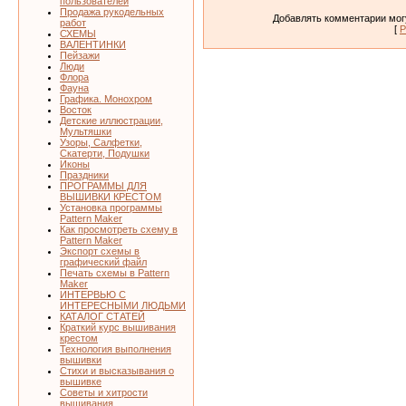
пользователей
Продажа рукодельных
Добавлять комментарии могу
работ
[
Р
СХЕМЫ
ВАЛЕНТИНКИ
Пейзажи
Люди
Флора
Фауна
Графика. Монохром
Восток
Детские иллюстрации,
Мультяшки
Узоры, Салфетки,
Скатерти, Подушки
Иконы
Праздники
ПРОГРАММЫ ДЛЯ
ВЫШИВКИ КРЕСТОМ
Установка программы
Pattern Maker
Как просмотреть схему в
Pattern Maker
Экспорт схемы в
графический файл
Печать схемы в Pattern
Maker
ИНТЕРВЬЮ С
ИНТЕРЕСНЫМИ ЛЮДЬМИ
КАТАЛОГ СТАТЕЙ
Краткий курс вышивания
крестом
Технология выполнения
вышивки
Стихи и высказывания о
вышивке
Советы и хитрости
вышивания