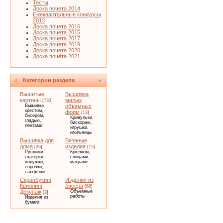
Тесты
Доска почета 2014
Ежеквартальные конкурсы
2013
Доска почета 2016
Доска почета 2015
Доска почета 2017
Доска почета 2019
Доска почета 2020
Доска почёта 2021
Категории раздела
Вышитые
Вышивка
картины
малых
[733]
Вышивка
объемных
крестом,
форм
[13]
бисером,
Кривульки,
гладью,
бискорню,
лентами
игрушки,
игольницы
Вышивка для
Вязаные
дома
изделия
[26]
[15]
Рушники,
Крючком,
скатерти,
спицами,
подушки,
макраме
сорочки,
салфетки
Скрапбукинг,
Изделия из
Квиллинг,
бисера
[68]
Декупаж
Объемные
[2]
работы
Изделия из
бумаги