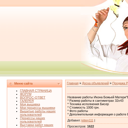
Главная
»
Доска объявлений
»
Продажа Р
Меню сайта
ГЛАВНАЯ СТРАНИЦА
ФОРУМ
Название работы Икона Божьей Матери"В
ВОПРОС-ОТВЕТ
* Размер работы в сантиметрах 32х43
ГАЛЕРЕЯ
* Техника исполнения Бисер
Моя вышивка
* Стоимость 1000 грн.
Мои процессы вышивки
* Фото работы
Вышитые работы наших
* Дополнительная информация о работе 
пользователей
Процессы наших
Добавил
:
kitten111
|
пользователей
Выставки работ наших
Просмотров
:
1622