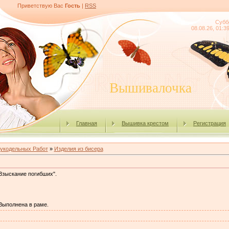
Приветствую Вас
Гость
|
RSS
Субб
08.08.26, 01:3
Вышивалочка
Главная
Вышивка крестом
Регистрация
укодельных Работ
»
Изделия из бисера
зыскание погибших". ​
Выполнена в раме.