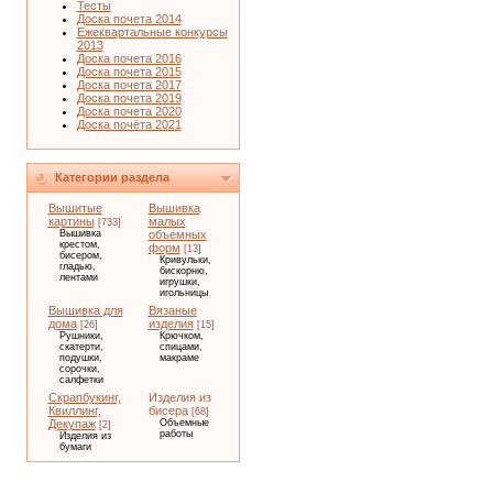
Тесты
Доска почета 2014
Ежеквартальные конкурсы
2013
Доска почета 2016
Доска почета 2015
Доска почета 2017
Доска почета 2019
Доска почета 2020
Доска почёта 2021
Категории раздела
Вышитые
Вышивка
картины
малых
[733]
Вышивка
объемных
крестом,
форм
[13]
бисером,
Кривульки,
гладью,
бискорню,
лентами
игрушки,
игольницы
Вышивка для
Вязаные
дома
изделия
[26]
[15]
Рушники,
Крючком,
скатерти,
спицами,
подушки,
макраме
сорочки,
салфетки
Скрапбукинг,
Изделия из
Квиллинг,
бисера
[68]
Декупаж
Объемные
[2]
работы
Изделия из
бумаги