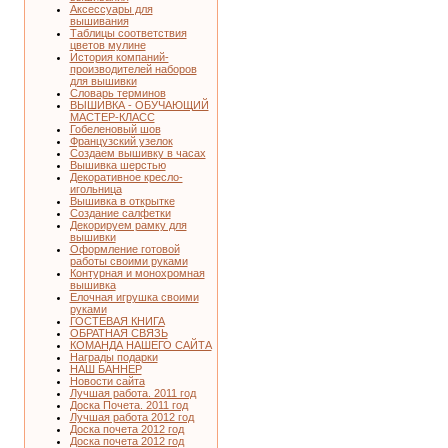
Аксессуары для
вышивания
Таблицы соответствия
цветов мулине
История компаний-
производителей наборов
для вышивки
Словарь терминов
ВЫШИВКА - ОБУЧАЮЩИЙ
МАСТЕР-КЛАСС
Гобеленовый шов
Французский узелок
Создаем вышивку в часах
Вышивка шерстью
Декоративное кресло-
игольница
Вышивка в открытке
Создание салфетки
Декорируем рамку для
вышивки
Оформление готовой
работы своими руками
Контурная и монохромная
вышивка
Елочная игрушка своими
руками
ГОСТЕВАЯ КНИГА
ОБРАТНАЯ СВЯЗЬ
КОМАНДА НАШЕГО САЙТА
Награды подарки
НАШ БАННЕР
Новости сайта
Лучшая работа. 2011 год
Доска Почета. 2011 год
Лучшая работа 2012 год
Доска почета 2012 год
Доска почета 2012 год