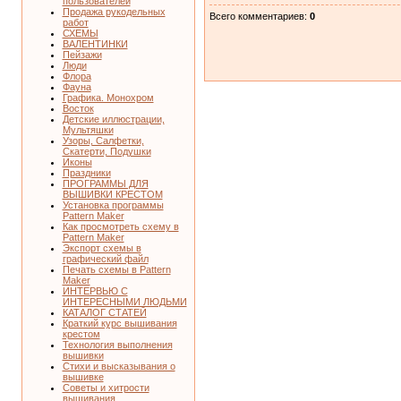
пользователей
Продажа рукодельных
Всего комментариев
:
0
работ
СХЕМЫ
ВАЛЕНТИНКИ
Пейзажи
Люди
Флора
Фауна
Графика. Монохром
Восток
Детские иллюстрации,
Мультяшки
Узоры, Салфетки,
Скатерти, Подушки
Иконы
Праздники
ПРОГРАММЫ ДЛЯ
ВЫШИВКИ КРЕСТОМ
Установка программы
Pattern Maker
Как просмотреть схему в
Pattern Maker
Экспорт схемы в
графический файл
Печать схемы в Pattern
Maker
ИНТЕРВЬЮ С
ИНТЕРЕСНЫМИ ЛЮДЬМИ
КАТАЛОГ СТАТЕЙ
Краткий курс вышивания
крестом
Технология выполнения
вышивки
Стихи и высказывания о
вышивке
Советы и хитрости
вышивания