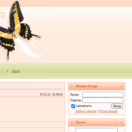
ота
9:32
Вход
Форма входа
Логин:
15.01.12, 19:56:02
Пароль:
запомнить
Забыл пароль
|
Регистрация
Поиск