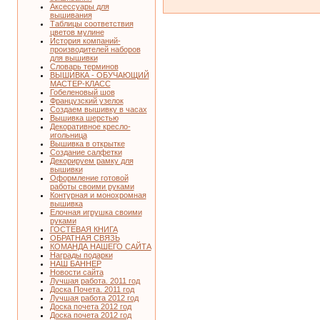
Аксессуары для
вышивания
Таблицы соответствия
цветов мулине
История компаний-
производителей наборов
для вышивки
Словарь терминов
ВЫШИВКА - ОБУЧАЮЩИЙ
МАСТЕР-КЛАСС
Гобеленовый шов
Французский узелок
Создаем вышивку в часах
Вышивка шерстью
Декоративное кресло-
игольница
Вышивка в открытке
Создание салфетки
Декорируем рамку для
вышивки
Оформление готовой
работы своими руками
Контурная и монохромная
вышивка
Елочная игрушка своими
руками
ГОСТЕВАЯ КНИГА
ОБРАТНАЯ СВЯЗЬ
КОМАНДА НАШЕГО САЙТА
Награды подарки
НАШ БАННЕР
Новости сайта
Лучшая работа. 2011 год
Доска Почета. 2011 год
Лучшая работа 2012 год
Доска почета 2012 год
Доска почета 2012 год