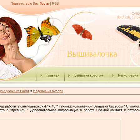
Приветствую Вас
Гость
|
RSS
Субб
08.08.26, 12:0
Вышивалочка
Главная
Вышивка крестом
Регистрация
укодельных Работ
»
Изделия из бисера
мер работы в сантиметрах - 47 x 43 * Техника исполнения- Вышивка бисером * Стоимост
ото в "превью") * Дополнительная информация о работе Прямой контакт с авторо