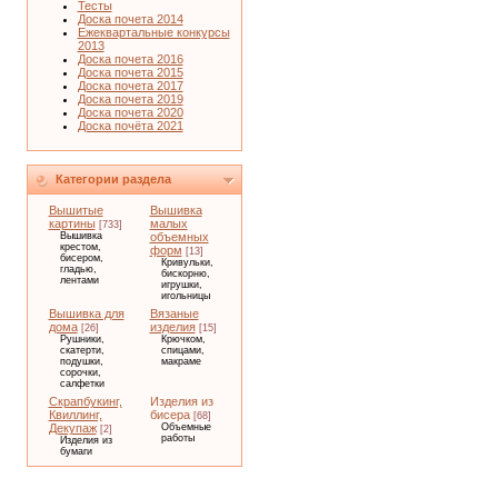
Тесты
Доска почета 2014
Ежеквартальные конкурсы
2013
Доска почета 2016
Доска почета 2015
Доска почета 2017
Доска почета 2019
Доска почета 2020
Доска почёта 2021
Категории раздела
Вышитые
Вышивка
картины
малых
[733]
Вышивка
объемных
крестом,
форм
[13]
бисером,
Кривульки,
гладью,
бискорню,
лентами
игрушки,
игольницы
Вышивка для
Вязаные
дома
изделия
[26]
[15]
Рушники,
Крючком,
скатерти,
спицами,
подушки,
макраме
сорочки,
салфетки
Скрапбукинг,
Изделия из
Квиллинг,
бисера
[68]
Декупаж
Объемные
[2]
работы
Изделия из
бумаги