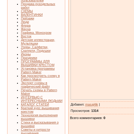
пользователей
Продажа рукодельных
работ
СХЕМЫ
ВАЛЕНТИНКИ
Пейзажи
Люди
Флора
Фауна
Графика. Монохром
Восток
Детские иллюстрации,
Мультяшки
Узоры, Салфетки,
Скатерти, Подушки
Иконы
Праздники
ПРОГРАММЫ ДЛЯ
ВЫШИВКИ КРЕСТОМ
Установка программы
Pattern Maker
Как просмотреть схему в
Pattern Maker
Экспорт схемы в
графический файл
Печать схемы в Pattern
Maker
ИНТЕРВЬЮ С
ИНТЕРЕСНЫМИ ЛЮДЬМИ
Добавил
:
masaj4ik
|
КАТАЛОГ СТАТЕЙ
Краткий курс вышивания
Просмотров
:
1314
крестом
Технология выполнения
Всего комментариев
:
0
вышивки
Стихи и высказывания о
вышивке
Советы и хитрости
вышивания