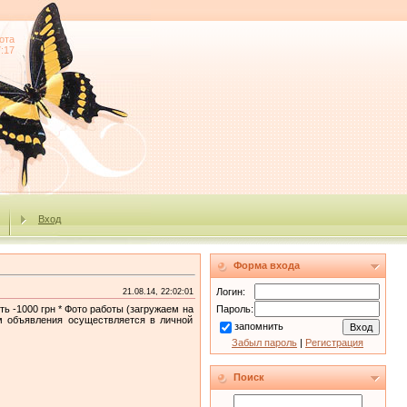
ота
7:17
Вход
Форма входа
Логин:
21.08.14, 22:02:01
ь -1000 грн * Фото работы (загружаем на
Пароль:
м объявления осуществляется в личной
запомнить
Забыл пароль
|
Регистрация
Поиск