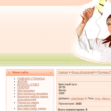
Главная
»
Доска объявлений
»
Продажа Р
Меню сайта
ГЛАВНАЯ СТРАНИЦА
ФОРУМ
Крестный путь
ВОПРОС-ОТВЕТ
26*35
ГАЛЕРЕЯ
бисер
Моя вышивка
1000
Мои процессы вышивки
Вышитые работы наших
Добавил
:
voloshinam
| |
Теги
:
путь
,
Иисус 
пользователей
Процессы наших
Просмотров
:
1423
пользователей
Выставки работ наших
Всего комментариев
:
0