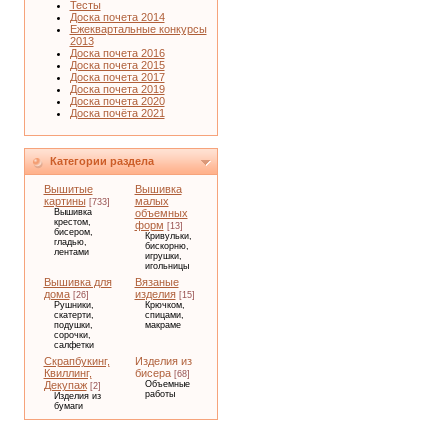
Тесты
Доска почета 2014
Ежеквартальные конкурсы
2013
Доска почета 2016
Доска почета 2015
Доска почета 2017
Доска почета 2019
Доска почета 2020
Доска почёта 2021
Категории раздела
Вышитые
Вышивка
картины
малых
[733]
Вышивка
объемных
крестом,
форм
[13]
бисером,
Кривульки,
гладью,
бискорню,
лентами
игрушки,
игольницы
Вышивка для
Вязаные
дома
изделия
[26]
[15]
Рушники,
Крючком,
скатерти,
спицами,
подушки,
макраме
сорочки,
салфетки
Скрапбукинг,
Изделия из
Квиллинг,
бисера
[68]
Декупаж
Объемные
[2]
работы
Изделия из
бумаги