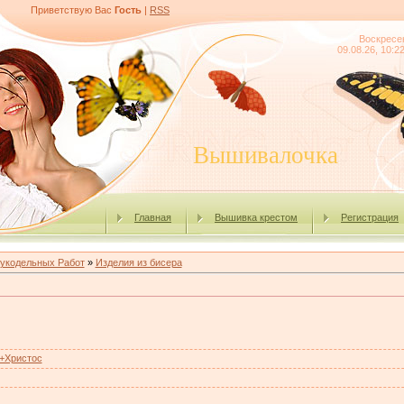
Приветствую Вас
Гость
|
RSS
Воскресе
09.08.26, 10:2
Вышивалочка
Главная
Вышивка крестом
Регистрация
укодельных Работ
»
Изделия из бисера
+Христос