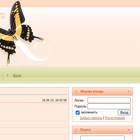
нье
2:18
Вход
Форма входа
Логин:
16.06.13, 18:32:58
Пароль:
запомнить
Забыл пароль
|
Регистрация
Поиск