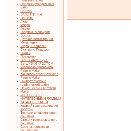
пользователей
Продажа рукодельных
работ
СХЕМЫ
ВАЛЕНТИНКИ
Пейзажи
Люди
Флора
Фауна
Графика. Монохром
Восток
Детские иллюстрации,
Мультяшки
Узоры, Салфетки,
Скатерти, Подушки
Иконы
Праздники
ПРОГРАММЫ ДЛЯ
ВЫШИВКИ КРЕСТОМ
Установка программы
Pattern Maker
Как просмотреть схему в
Pattern Maker
Экспорт схемы в
графический файл
Печать схемы в Pattern
Maker
ИНТЕРВЬЮ С
ИНТЕРЕСНЫМИ ЛЮДЬМИ
КАТАЛОГ СТАТЕЙ
Краткий курс вышивания
крестом
Технология выполнения
вышивки
Стихи и высказывания о
вышивке
Советы и хитрости
вышивания