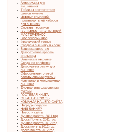
Аксессуары для
вышивания
Таблицы соответствия
цветов мулине
История компаний-
производителей наборов
для вышивки
Словарь терминов
ВЫШИВКА - ОБУЧАЮЩИЙ
МАСТЕР-КЛАСС
Гобеленовый шов
Французский узелок
Создаем вышивку в часах
Вышивка шерстью
Декоративное кресло-
игольница
Вышивка в открытке
Создание салфетки
Декорируем рамку для
вышивки
Оформление готовой
работы своими руками
Контурная и монохромная
вышивка
Елочная игрушка своими
руками
ГОСТЕВАЯ КНИГА
ОБРАТНАЯ СВЯЗЬ
КОМАНДА НАШЕГО САЙТА
Награды подарки
НАШ БАННЕР
Новости сайта
Лучшая работа. 2011 год
Доска Почета. 2011 год
Лучшая работа 2012 год
Доска почета 2012 год
Доска почета 2012 год