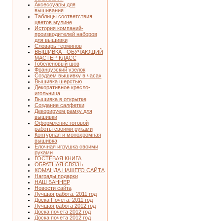
Аксессуары для
вышивания
Таблицы соответствия
цветов мулине
История компаний-
производителей наборов
для вышивки
Словарь терминов
ВЫШИВКА - ОБУЧАЮЩИЙ
МАСТЕР-КЛАСС
Гобеленовый шов
Французский узелок
Создаем вышивку в часах
Вышивка шерстью
Декоративное кресло-
игольница
Вышивка в открытке
Создание салфетки
Декорируем рамку для
вышивки
Оформление готовой
работы своими руками
Контурная и монохромная
вышивка
Елочная игрушка своими
руками
ГОСТЕВАЯ КНИГА
ОБРАТНАЯ СВЯЗЬ
КОМАНДА НАШЕГО САЙТА
Награды подарки
НАШ БАННЕР
Новости сайта
Лучшая работа. 2011 год
Доска Почета. 2011 год
Лучшая работа 2012 год
Доска почета 2012 год
Доска почета 2012 год