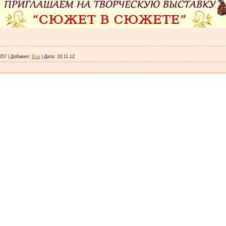
557
|
Добавил:
Eva
|
Дата:
10.11.12