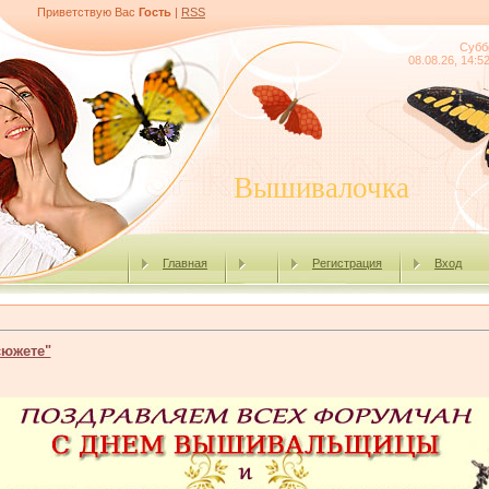
Приветствую Вас
Гость
|
RSS
Субб
08.08.26, 14:5
Вышивалочка
Главная
Регистрация
Вход
сюжете"