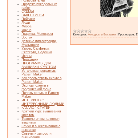
пользователей
Продажа рукодельных
работ
СХЕМЫ
ВАЛЕНТИНКИ
Пейзажи
Люди
Флора
Фауна
Графика. Монохром
Категория:
Конкурсы и Выставки
|
Просмотров:
1
Восток
Детские иллюстрации,
Мультяшки
Узоры, Салфетки,
Скатерти, Подушки
Иконы
Праздники
ПРОГРАММЫ ДЛЯ
ВЫШИВКИ КРЕСТОМ
Установка программы
Pattern Maker
Как просмотреть схему в
Pattern Maker
Экспорт схемы в
графический файл
Печать схемы в Pattern
Maker
ИНТЕРВЬЮ С
ИНТЕРЕСНЫМИ ЛЮДЬМИ
КАТАЛОГ СТАТЕЙ
Краткий курс вышивания
крестом
Технология выполнения
вышивки
Стихи и высказывания о
вышивке
Советы и хитрости
вышивания