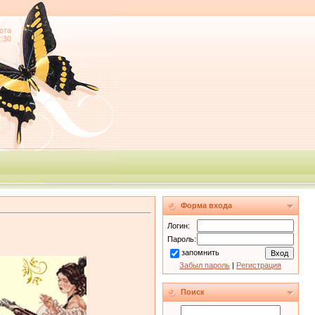
ота
2:30
Форма входа
Логин:
Пароль:
запомнить
Забыл пароль
|
Регистрация
Поиск