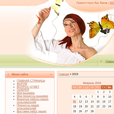
Приветствую Вас
Гость
|
RS
Главн
Главная
»
2019
Меню сайта
ГЛАВНАЯ СТРАНИЦА
Февраль 2019
ФОРУМ
ВОПРОС-ОТВЕТ
Пн
Вт
Ср
Чт
Пт
Сб
Вс
ГАЛЕРЕЯ
1
2
3
Моя вышивка
Мои процессы вышивки
4
5
6
7
8
9
10
Вышитые работы наших
11
12
13
14
15
16
17
пользователей
Процессы наших
18
19
20
21
22
23
24
пользователей
25
26
27
28
Выставки работ наших