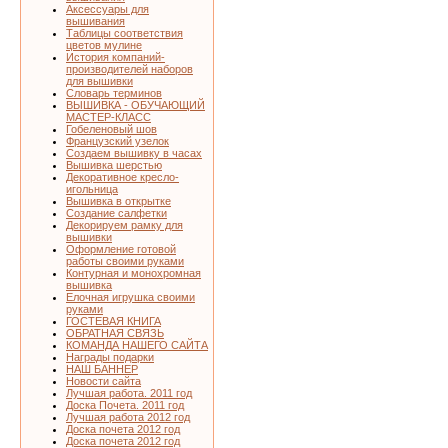
Аксессуары для
вышивания
Таблицы соответствия
цветов мулине
История компаний-
производителей наборов
для вышивки
Словарь терминов
ВЫШИВКА - ОБУЧАЮЩИЙ
МАСТЕР-КЛАСС
Гобеленовый шов
Французский узелок
Создаем вышивку в часах
Вышивка шерстью
Декоративное кресло-
игольница
Вышивка в открытке
Создание салфетки
Декорируем рамку для
вышивки
Оформление готовой
работы своими руками
Контурная и монохромная
вышивка
Елочная игрушка своими
руками
ГОСТЕВАЯ КНИГА
ОБРАТНАЯ СВЯЗЬ
КОМАНДА НАШЕГО САЙТА
Награды подарки
НАШ БАННЕР
Новости сайта
Лучшая работа. 2011 год
Доска Почета. 2011 год
Лучшая работа 2012 год
Доска почета 2012 год
Доска почета 2012 год