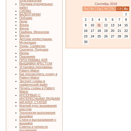
пользователей
Сентябрь 2019
Продажа рукодельных
работ
Пн
Вт
Ср
Чт
Пт
Сб
Вс
СХЕМЫ
1
ВАЛЕНТИНКИ
Пейзажи
2
3
4
5
6
7
8
Люди
Флора
9
10
11
12
13
14
15
Фауна
16
17
18
19
20
21
22
Графика. Монохром
Восток
23
24
25
26
27
28
29
Детские иллюстрации,
30
Мультяшки
Узоры, Салфетки,
Скатерти, Подушки
Иконы
Праздники
ПРОГРАММЫ ДЛЯ
ВЫШИВКИ КРЕСТОМ
Установка программы
Pattern Maker
Как просмотреть схему в
Pattern Maker
Экспорт схемы в
графический файл
Печать схемы в Pattern
Maker
ИНТЕРВЬЮ С
ИНТЕРЕСНЫМИ ЛЮДЬМИ
КАТАЛОГ СТАТЕЙ
Краткий курс вышивания
крестом
Технология выполнения
вышивки
Стихи и высказывания о
вышивке
Советы и хитрости
вышивания