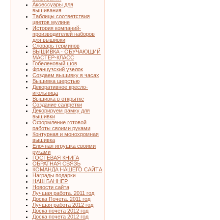
Аксессуары для
вышивания
Таблицы соответствия
цветов мулине
История компаний-
производителей наборов
для вышивки
Словарь терминов
ВЫШИВКА - ОБУЧАЮЩИЙ
МАСТЕР-КЛАСС
Гобеленовый шов
Французский узелок
Создаем вышивку в часах
Вышивка шерстью
Декоративное кресло-
игольница
Вышивка в открытке
Создание салфетки
Декорируем рамку для
вышивки
Оформление готовой
работы своими руками
Контурная и монохромная
вышивка
Елочная игрушка своими
руками
ГОСТЕВАЯ КНИГА
ОБРАТНАЯ СВЯЗЬ
КОМАНДА НАШЕГО САЙТА
Награды подарки
НАШ БАННЕР
Новости сайта
Лучшая работа. 2011 год
Доска Почета. 2011 год
Лучшая работа 2012 год
Доска почета 2012 год
Доска почета 2012 год