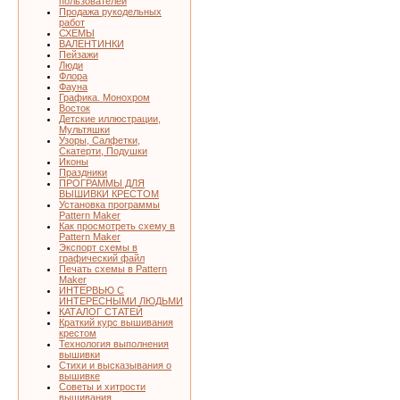
пользователей
Продажа рукодельных
работ
СХЕМЫ
ВАЛЕНТИНКИ
Пейзажи
Люди
Флора
Фауна
Графика. Монохром
Восток
Детские иллюстрации,
Мультяшки
Узоры, Салфетки,
Скатерти, Подушки
Иконы
Праздники
ПРОГРАММЫ ДЛЯ
ВЫШИВКИ КРЕСТОМ
Установка программы
Pattern Maker
Как просмотреть схему в
Pattern Maker
Экспорт схемы в
графический файл
Печать схемы в Pattern
Maker
ИНТЕРВЬЮ С
ИНТЕРЕСНЫМИ ЛЮДЬМИ
КАТАЛОГ СТАТЕЙ
Краткий курс вышивания
крестом
Технология выполнения
вышивки
Стихи и высказывания о
вышивке
Советы и хитрости
вышивания