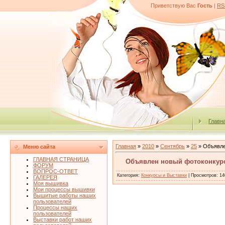
Приветствую Вас
Гость
|
RS
Главн
Главная
»
2010
»
Сентябрь
»
25
» Объявле
Меню сайта
ГЛАВНАЯ СТРАНИЦА
Объявлен новый фотоконкурс
ФОРУМ
ВОПРОС-ОТВЕТ
Категория
:
Конкурсы и Выставки
|
Просмотров
: 14
ГАЛЕРЕЯ
Моя вышивка
Мои процессы вышивки
Вышитые работы наших
пользователей
Процессы наших
пользователей
Выставки работ наших