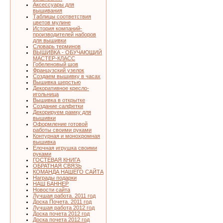
Аксессуары для
вышивания
Таблицы соответствия
цветов мулине
История компаний-
производителей наборов
для вышивки
Словарь терминов
ВЫШИВКА - ОБУЧАЮЩИЙ
МАСТЕР-КЛАСС
Гобеленовый шов
Французский узелок
Создаем вышивку в часах
Вышивка шерстью
Декоративное кресло-
игольница
Вышивка в открытке
Создание салфетки
Декорируем рамку для
вышивки
Оформление готовой
работы своими руками
Контурная и монохромная
вышивка
Елочная игрушка своими
руками
ГОСТЕВАЯ КНИГА
ОБРАТНАЯ СВЯЗЬ
КОМАНДА НАШЕГО САЙТА
Награды подарки
НАШ БАННЕР
Новости сайта
Лучшая работа. 2011 год
Доска Почета. 2011 год
Лучшая работа 2012 год
Доска почета 2012 год
Доска почета 2012 год