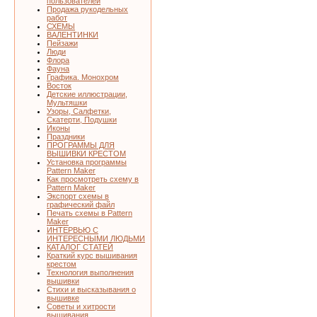
пользователей
Продажа рукодельных
работ
СХЕМЫ
ВАЛЕНТИНКИ
Пейзажи
Люди
Флора
Фауна
Графика. Монохром
Восток
Детские иллюстрации,
Мультяшки
Узоры, Салфетки,
Скатерти, Подушки
Иконы
Праздники
ПРОГРАММЫ ДЛЯ
ВЫШИВКИ КРЕСТОМ
Установка программы
Pattern Maker
Как просмотреть схему в
Pattern Maker
Экспорт схемы в
графический файл
Печать схемы в Pattern
Maker
ИНТЕРВЬЮ С
ИНТЕРЕСНЫМИ ЛЮДЬМИ
КАТАЛОГ СТАТЕЙ
Краткий курс вышивания
крестом
Технология выполнения
вышивки
Стихи и высказывания о
вышивке
Советы и хитрости
вышивания