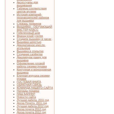
Аксессуары для
вышивания
Таблицы соответствия
цветов мулине
История компаний-
производителей наборов
для вышивки
Словарь терминов
ВЫШИВКА - ОБУЧАЮЩИЙ
МАСТЕР-КЛАСС
Гобеленовый шов
Французский узелок
Создаем вышивку в часах
Вышивка шерстью
Декоративное кресло-
игольница
Вышивка в открытке
Создание салфетки
Декорируем рамку для
вышивки
Оформление готовой
работы своими руками
Контурная и монохромная
вышивка
Елочная игрушка своими
руками
ГОСТЕВАЯ КНИГА
ОБРАТНАЯ СВЯЗЬ
КОМАНДА НАШЕГО САЙТА
Награды подарки
НАШ БАННЕР
Новости сайта
Лучшая работа. 2011 год
Доска Почета. 2011 год
Лучшая работа 2012 год
Доска почета 2012 год
Доска почета 2012 год