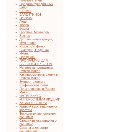
пользователей
Продажа рукодельных
работ
СХЕМЫ
ВАЛЕНТИНКИ
Пейзажи
Люди
Флора
Фауна
Графика. Монохром
Восток
Детские иллюстрации,
Мультяшки
Узоры, Салфетки,
Скатерти, Подушки
Иконы
Праздники
ПРОГРАММЫ ДЛЯ
ВЫШИВКИ КРЕСТОМ
Установка программы
Pattern Maker
Как просмотреть схему в
Pattern Maker
Экспорт схемы в
графический файл
Печать схемы в Pattern
Maker
ИНТЕРВЬЮ С
ИНТЕРЕСНЫМИ ЛЮДЬМИ
КАТАЛОГ СТАТЕЙ
Краткий курс вышивания
крестом
Технология выполнения
вышивки
Стихи и высказывания о
вышивке
Советы и хитрости
вышивания