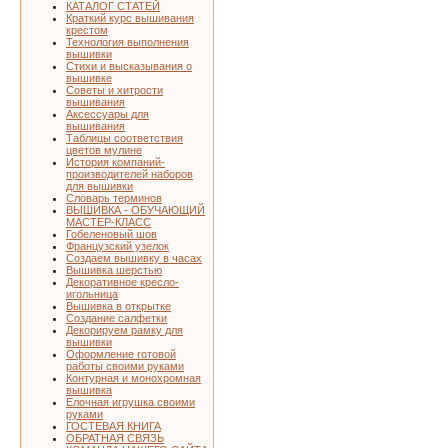
КАТАЛОГ СТАТЕЙ
Краткий курс вышивания
крестом
Технология выполнения
вышивки
Стихи и высказывания о
вышивке
Советы и хитрости
вышивания
Аксессуары для
вышивания
Таблицы соответствия
цветов мулине
История компаний-
производителей наборов
для вышивки
Словарь терминов
ВЫШИВКА - ОБУЧАЮЩИЙ
МАСТЕР-КЛАСС
Гобеленовый шов
Французский узелок
Создаем вышивку в часах
Вышивка шерстью
Декоративное кресло-
игольница
Вышивка в открытке
Создание салфетки
Декорируем рамку для
вышивки
Оформление готовой
работы своими руками
Контурная и монохромная
вышивка
Елочная игрушка своими
руками
ГОСТЕВАЯ КНИГА
ОБРАТНАЯ СВЯЗЬ