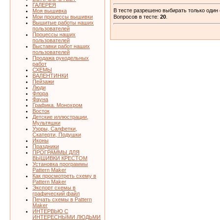
ГАЛЕРЕЯ
В тесте разрешено выбирать только один 
Моя вышивка
Мои процессы вышивки
Вопросов в тесте:
20
.
Вышитые работы наших
пользователей
Процессы наших
пользователей
Выставки работ наших
пользователей
Продажа рукодельных
работ
СХЕМЫ
ВАЛЕНТИНКИ
Пейзажи
Люди
Флора
Фауна
Графика. Монохром
Восток
Детские иллюстрации,
Мультяшки
Узоры, Салфетки,
Скатерти, Подушки
Иконы
Праздники
ПРОГРАММЫ ДЛЯ
ВЫШИВКИ КРЕСТОМ
Установка программы
Pattern Maker
Как просмотреть схему в
Pattern Maker
Экспорт схемы в
графический файл
Печать схемы в Pattern
Maker
ИНТЕРВЬЮ С
ИНТЕРЕСНЫМИ ЛЮДЬМИ