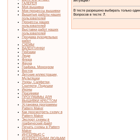
интуиции?
ГАЛЕРЕЯ
Моя вышивка
В тесте разрешено выбирать только один 
Мои процессы вышивки
Вышитые работы наших
Вопросов в тесте:
7
.
пользователей
Процессы наших
пользователей
Выставки работ наших
пользователей
Продажа рукодельных
работ
СХЕМЫ
ВАЛЕНТИНКИ
Пейзажи
Люди
Флора
Фауна
Графика. Монохром
Восток
Детские иллюстрации,
Мультяшки
Узоры, Салфетки,
Скатерти, Подушки
Иконы
Праздники
ПРОГРАММЫ ДЛЯ
ВЫШИВКИ КРЕСТОМ
Установка программы
Pattern Maker
Как просмотреть схему в
Pattern Maker
Экспорт схемы в
графический файл
Печать схемы в Pattern
Maker
ИНТЕРВЬЮ С
ИНТЕРЕСНЫМИ ЛЮДЬМИ