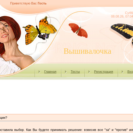
Приветствую Вас
Гость
Субб
08.08.26, 07:0
Вышивалочка
Главная
Тесты
Регистрация
Вхо
иции?
оставила выбор. Как Вы будете принимать решение: взвесив все "за" и "против" и