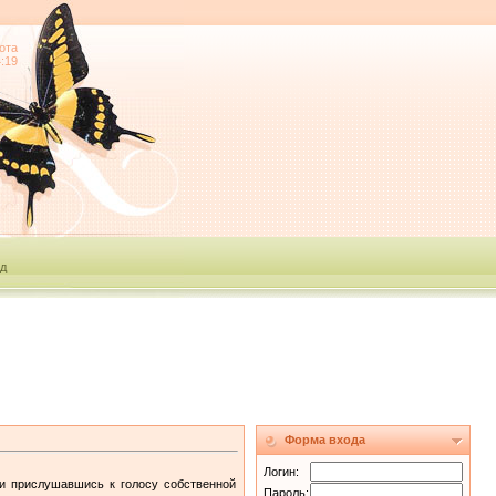
ота
4:19
д
Форма входа
Логин:
ли прислушавшись к голосу собственной
Пароль: