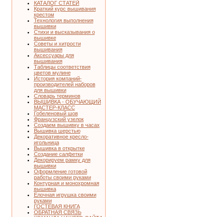
КАТАЛОГ СТАТЕЙ
Краткий курс вышивания
крестом
Технология выполнения
вышивки
Стихи и высказывания о
вышивке
Советы и хитрости
вышивания
Аксессуары для
вышивания
Таблицы соответствия
цветов мулине
История компаний-
производителей наборов
для вышивки
Словарь терминов
ВЫШИВКА - ОБУЧАЮЩИЙ
МАСТЕР-КЛАСС
Гобеленовый шов
Французский узелок
Создаем вышивку в часах
Вышивка шерстью
Декоративное кресло-
игольница
Вышивка в открытке
Создание салфетки
Декорируем рамку для
вышивки
Оформление готовой
работы своими руками
Контурная и монохромная
вышивка
Елочная игрушка своими
руками
ГОСТЕВАЯ КНИГА
ОБРАТНАЯ СВЯЗЬ