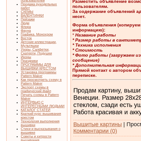
пользователей
Разместить объявление возм
Продажа рукодельных
пользователям.
работ
За содержание объявлений ад
СХЕМЫ
ВАЛЕНТИНКИ
несет.
Пейзажи
Люди
Форма объявления (копируем 
Флора
информацию):
Фауна
*
Название работы
Графика. Монохром
Восток
* Размер работы в сантимет
Детские иллюстрации,
* Техника исполнения
Мультяшки
* Стоимость
Узоры, Салфетки,
Скатерти, Подушки
* Фото работы (загружаем из
Иконы
сообщение)
Праздники
* Дополнительная информаци
ПРОГРАММЫ ДЛЯ
ВЫШИВКИ КРЕСТОМ
Прямой контакт с автором об
Установка программы
переписке.
Pattern Maker
Как просмотреть схему в
Pattern Maker
Экспорт схемы в
Продам картину, выши
графический файл
Печать схемы в Pattern
Венеции. Размер 28х28
Maker
ИНТЕРВЬЮ С
стеклом, сзади есть у
ИНТЕРЕСНЫМИ ЛЮДЬМИ
КАТАЛОГ СТАТЕЙ
Работа красивая и акк
Краткий курс вышивания
крестом
Технология выполнения
Вышитые картины
|
Прос
вышивки
Стихи и высказывания о
Комментарии (0)
вышивке
Советы и хитрости
вышивания