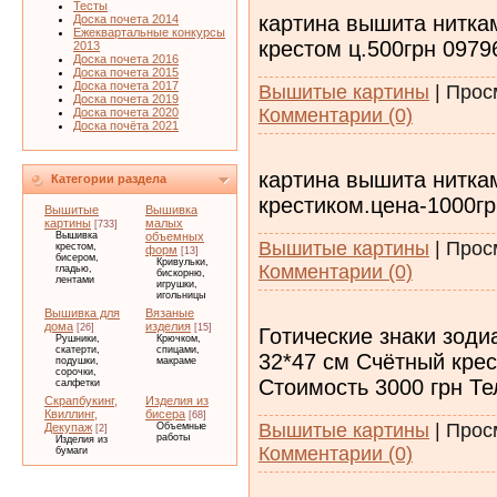
Тесты
картина вышита нитка
Доска почета 2014
Ежеквартальные конкурсы
крестом ц.500грн 0979
2013
Доска почета 2016
Доска почета 2015
Доска почета 2017
Вышитые картины
|
Прос
Доска почета 2019
Комментарии (0)
Доска почета 2020
Доска почёта 2021
картина вышита нитка
Категории раздела
крестиком.цена-1000гр
Вышитые
Вышивка
картины
малых
[733]
Вышивка
объемных
Вышитые картины
|
Прос
крестом,
форм
[13]
бисером,
Кривульки,
Комментарии (0)
гладью,
бискорню,
лентами
игрушки,
игольницы
Вышивка для
Вязаные
дома
изделия
[26]
[15]
Готические знаки зоди
Рушники,
Крючком,
скатерти,
спицами,
32*47 см Счётный кре
подушки,
макраме
сорочки,
Стоимость 3000 грн Те
салфетки
Скрапбукинг,
Изделия из
Квиллинг,
бисера
[68]
Вышитые картины
|
Прос
Декупаж
Объемные
[2]
работы
Изделия из
Комментарии (0)
бумаги