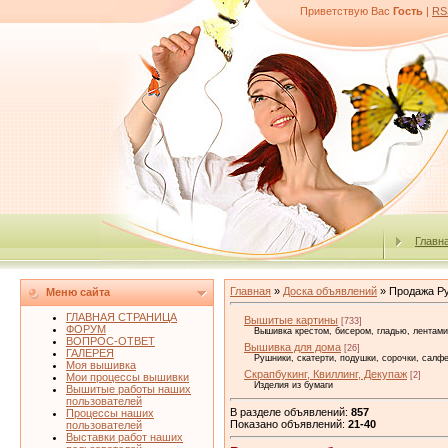
Приветствую Вас
Гость
|
RS
Главн
Главная
»
Доска объявлений
» Продажа Р
Меню сайта
ГЛАВНАЯ СТРАНИЦА
Вышитые картины
[733]
ФОРУМ
Вышивка крестом, бисером, гладью, лентами
ВОПРОС-ОТВЕТ
Вышивка для дома
[26]
ГАЛЕРЕЯ
Рушники, скатерти, подушки, сорочки, салф
Моя вышивка
Скрапбукинг, Квиллинг, Декупаж
[2]
Мои процессы вышивки
Изделия из бумаги
Вышитые работы наших
пользователей
В разделе объявлений
:
857
Процессы наших
Показано объявлений
:
21-40
пользователей
Выставки работ наших