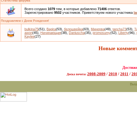
Статистика форума
Всего создано
1079
тем, в которые добавлено
71406
ответов.
Зарегистрировано
9502
участников. Приветствуем нового участника
la
Поздравляем с Днем Рождения!
bulkina75
(51)
,
Bagira
(53)
,
белошвейка
(63)
,
Минерва
(49)
,
tancha73
(53)
,
T
awon
(45)
,
Начинающая
(38)
,
Daniuscha
(35)
,
promosumy
(52)
,
Liberty
(96)
,
Kaylee
(27)
Новые коммент
Достиж
2008-2009
/
2010
/
2011
/
20
Доска почета:
Выш