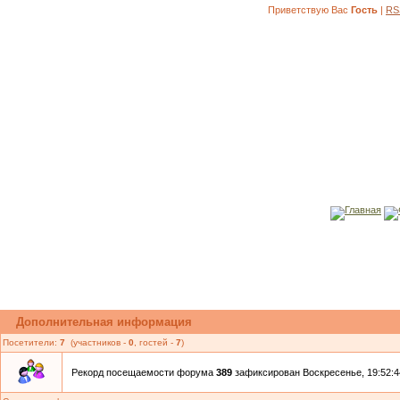
Приветствую Вас
Гость
|
RS
Главная
Дополнительная информация
Посетители:
7
(участников -
0
, гостей -
7
)
Рекорд посещаемости форума
389
зафиксирован Воскресенье, 19:52:44