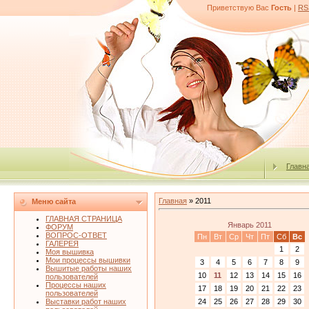
Приветствую Вас
Гость
|
RS
Главн
Главная
»
2011
Меню сайта
ГЛАВНАЯ СТРАНИЦА
Январь 2011
ФОРУМ
ВОПРОС-ОТВЕТ
Пн
Вт
Ср
Чт
Пт
Сб
Вс
ГАЛЕРЕЯ
1
2
Моя вышивка
Мои процессы вышивки
3
4
5
6
7
8
9
Вышитые работы наших
10
11
12
13
14
15
16
пользователей
Процессы наших
17
18
19
20
21
22
23
пользователей
24
25
26
27
28
29
30
Выставки работ наших