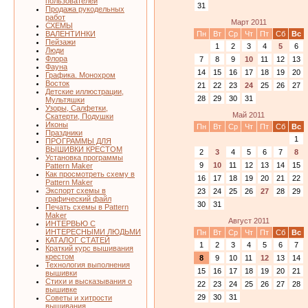
пользователей
31
Продажа рукодельных
работ
Март 2011
СХЕМЫ
Пн
Вт
Ср
Чт
Пт
Сб
Вс
ВАЛЕНТИНКИ
Пейзажи
1
2
3
4
5
6
Люди
Флора
7
8
9
10
11
12
13
Фауна
14
15
16
17
18
19
20
Графика. Монохром
Восток
21
22
23
24
25
26
27
Детские иллюстрации,
28
29
30
31
Мультяшки
Узоры, Салфетки,
Май 2011
Скатерти, Подушки
Иконы
Пн
Вт
Ср
Чт
Пт
Сб
Вс
Праздники
1
ПРОГРАММЫ ДЛЯ
ВЫШИВКИ КРЕСТОМ
2
3
4
5
6
7
8
Установка программы
9
10
11
12
13
14
15
Pattern Maker
Как просмотреть схему в
16
17
18
19
20
21
22
Pattern Maker
Экспорт схемы в
23
24
25
26
27
28
29
графический файл
30
31
Печать схемы в Pattern
Maker
Август 2011
ИНТЕРВЬЮ С
ИНТЕРЕСНЫМИ ЛЮДЬМИ
Пн
Вт
Ср
Чт
Пт
Сб
Вс
КАТАЛОГ СТАТЕЙ
1
2
3
4
5
6
7
Краткий курс вышивания
крестом
8
9
10
11
12
13
14
Технология выполнения
15
16
17
18
19
20
21
вышивки
Стихи и высказывания о
22
23
24
25
26
27
28
вышивке
29
30
31
Советы и хитрости
вышивания