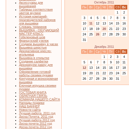
Октябрь 2011
Аксессуары для
вышивания
Пн
Вт
Ср
Чт
Пт
Сб
Вс
Таблицы соответствия
1
2
цветов мулине
История компаний-
3
4
5
6
7
8
9
производителей наборов
10
11
12
13
14
15
16
для вышивки
Словарь терминов
17
18
19
20
21
22
23
ВЫШИВКА - ОБУЧАЮЩИЙ
МАСТЕР-КЛАСС
24
25
26
27
28
29
30
Гобеленовый шов
31
Французский узелок
Создаем вышивку в часах
Декабрь 2011
Вышивка шерстью
Декоративное кресло-
Пн
Вт
Ср
Чт
Пт
Сб
Вс
игольница
1
2
3
4
Вышивка в открытке
Создание салфетки
5
6
7
8
9
10
11
Декорируем рамку для
12
13
14
15
16
17
18
вышивки
Оформление готовой
19
20
21
22
23
24
25
работы своими руками
26
27
28
29
30
31
Контурная и монохромная
вышивка
Елочная игрушка своими
руками
ГОСТЕВАЯ КНИГА
ОБРАТНАЯ СВЯЗЬ
КОМАНДА НАШЕГО САЙТА
Награды подарки
НАШ БАННЕР
Новости сайта
Лучшая работа. 2011 год
Доска Почета. 2011 год
Лучшая работа 2012 год
Доска почета 2012 год
Доска почета 2012 год