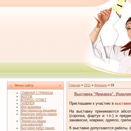
Главная
»
2011
»
Февраль
»
19
Меню сайта
ГЛАВНАЯ СТРАНИЦА
Выставка "Ярмарка". Издели
ФОРУМ
ВОПРОС-ОТВЕТ
Приглашаем к участию в
выставк
ГАЛЕРЕЯ
Моя вышивка
Мои процессы вышивки
На выставку принимаются абсо
Вышитые работы наших
(сорочка, фартук и т.п.) и пред
пользователей
занавески, коврики, одеяло, грелки
Процессы наших
пользователей
К выставке допускаются работы, в
Выставки работ наших