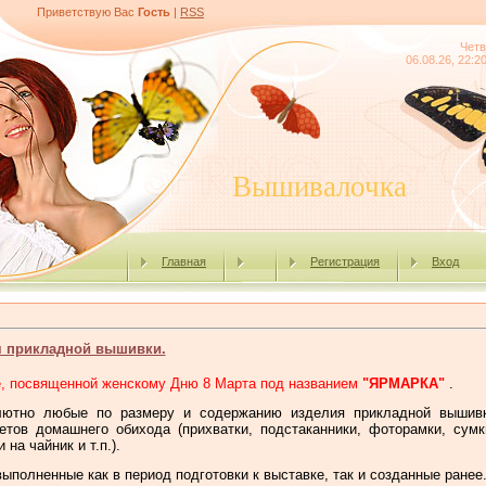
Приветствую Вас
Гость
|
RSS
Четв
06.08.26, 22:2
Вышивалочка
Главная
Регистрация
Вход
я прикладной вышивки.
е, посвященной женскому Дню 8 Марта под названием
"ЯРМАРКА"
.
лютно любые по размеру и содержанию изделия прикладной вышив
метов домашнего обихода (прихватки, подстаканники, фоторамки, сумк
 на чайник и т.п.).
ыполненные как в период подготовки к выставке, так и созданные ранее