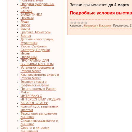
пользователей
Продажа рукодельных
Заявки принимаются
до 4 марта
.
работ
СХЕМЫ
Подробные условия выстав
ВАЛЕНТИНКИ
Пейзажи
Люди
Флора
Категория:
Конкурсы и Выставки
|
Просмотров:
1
Фауна
Графика. Монохром
Восток
Детские иллюстрации,
Мультяшки
Узоры, Салфетки,
Скатерти, Подушки
Иконы
Праздники
ПРОГРАММЫ ДЛЯ
ВЫШИВКИ КРЕСТОМ
Установка программы
Pattern Maker
Как просмотреть схему в
Pattern Maker
Экспорт схемы в
графический файл
Печать схемы в Pattern
Maker
ИНТЕРВЬЮ С
ИНТЕРЕСНЫМИ ЛЮДЬМИ
КАТАЛОГ СТАТЕЙ
Краткий курс вышивания
крестом
Технология выполнения
вышивки
Стихи и высказывания о
вышивке
Советы и хитрости
вышивания