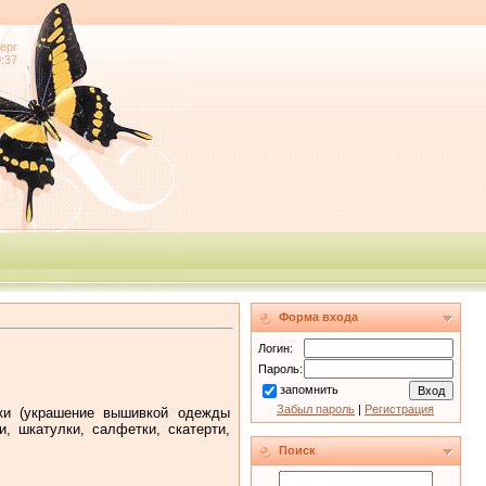
ерг
0:37
Форма входа
Логин:
Пароль:
запомнить
Забыл пароль
|
Регистрация
ки (украшение вышивкой одежды
и, шкатулки, салфетки, скатерти,
Поиск
.