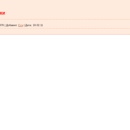
ки
376
|
Добавил:
Eva
|
Дата:
19.02.11