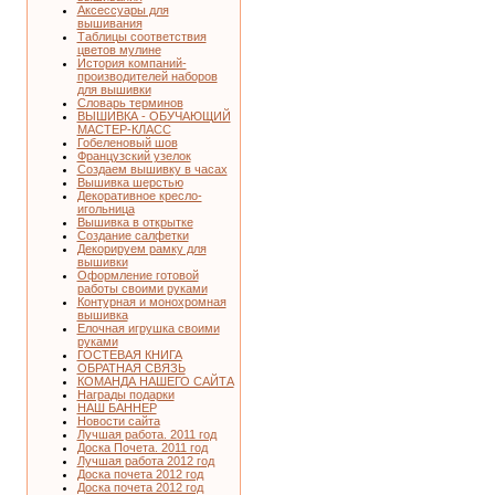
Аксессуары для
вышивания
Таблицы соответствия
цветов мулине
История компаний-
производителей наборов
для вышивки
Словарь терминов
ВЫШИВКА - ОБУЧАЮЩИЙ
МАСТЕР-КЛАСС
Гобеленовый шов
Французский узелок
Создаем вышивку в часах
Вышивка шерстью
Декоративное кресло-
игольница
Вышивка в открытке
Создание салфетки
Декорируем рамку для
вышивки
Оформление готовой
работы своими руками
Контурная и монохромная
вышивка
Елочная игрушка своими
руками
ГОСТЕВАЯ КНИГА
ОБРАТНАЯ СВЯЗЬ
КОМАНДА НАШЕГО САЙТА
Награды подарки
НАШ БАННЕР
Новости сайта
Лучшая работа. 2011 год
Доска Почета. 2011 год
Лучшая работа 2012 год
Доска почета 2012 год
Доска почета 2012 год