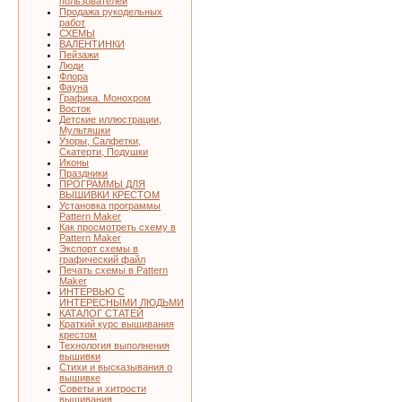
пользователей
Продажа рукодельных
работ
СХЕМЫ
ВАЛЕНТИНКИ
Пейзажи
Люди
Флора
Фауна
Графика. Монохром
Восток
Детские иллюстрации,
Мультяшки
Узоры, Салфетки,
Скатерти, Подушки
Иконы
Праздники
ПРОГРАММЫ ДЛЯ
ВЫШИВКИ КРЕСТОМ
Установка программы
Pattern Maker
Как просмотреть схему в
Pattern Maker
Экспорт схемы в
графический файл
Печать схемы в Pattern
Maker
ИНТЕРВЬЮ С
ИНТЕРЕСНЫМИ ЛЮДЬМИ
КАТАЛОГ СТАТЕЙ
Краткий курс вышивания
крестом
Технология выполнения
вышивки
Стихи и высказывания о
вышивке
Советы и хитрости
вышивания