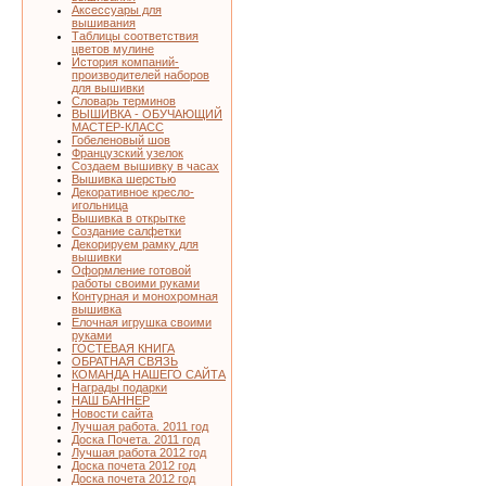
Аксессуары для
вышивания
Таблицы соответствия
цветов мулине
История компаний-
производителей наборов
для вышивки
Словарь терминов
ВЫШИВКА - ОБУЧАЮЩИЙ
МАСТЕР-КЛАСС
Гобеленовый шов
Французский узелок
Создаем вышивку в часах
Вышивка шерстью
Декоративное кресло-
игольница
Вышивка в открытке
Создание салфетки
Декорируем рамку для
вышивки
Оформление готовой
работы своими руками
Контурная и монохромная
вышивка
Елочная игрушка своими
руками
ГОСТЕВАЯ КНИГА
ОБРАТНАЯ СВЯЗЬ
КОМАНДА НАШЕГО САЙТА
Награды подарки
НАШ БАННЕР
Новости сайта
Лучшая работа. 2011 год
Доска Почета. 2011 год
Лучшая работа 2012 год
Доска почета 2012 год
Доска почета 2012 год