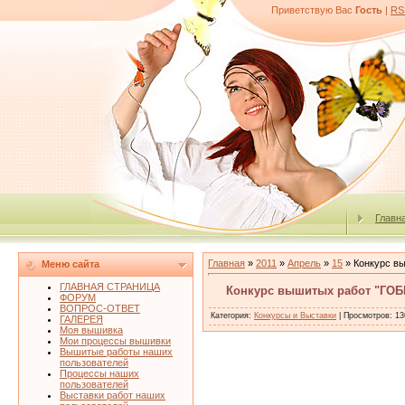
Приветствую Вас
Гость
|
RS
Главн
Главная
»
2011
»
Апрель
»
15
» Конкурс в
Меню сайта
ГЛАВНАЯ СТРАНИЦА
Конкурс вышитых работ "ГО
ФОРУМ
ВОПРОС-ОТВЕТ
Категория
:
Конкурсы и Выставки
|
Просмотров
: 13
ГАЛЕРЕЯ
Моя вышивка
Мои процессы вышивки
Вышитые работы наших
пользователей
Процессы наших
пользователей
Выставки работ наших