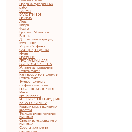
пользователей
Продажа рукодельных
работ
СХЕМЫ
ВАЛЕНТИНКИ
Пейзажи
Люди
Флора
Фауна
Графика. Монохром
Восток
Детские иллюстрации,
Мультяшки
Узоры, Салфетки,
Скатерти, Подушки
Иконы
Праздники
ПРОГРАММЫ ДЛЯ
ВЫШИВКИ КРЕСТОМ
Установка программы
Pattern Maker
Как просмотреть схему в
Pattern Maker
Экспорт схемы в
графический файл
Печать схемы в Pattern
Maker
ИНТЕРВЬЮ С
ИНТЕРЕСНЫМИ ЛЮДЬМИ
КАТАЛОГ СТАТЕЙ
Краткий курс вышивания
крестом
Технология выполнения
вышивки
Стихи и высказывания о
вышивке
Советы и хитрости
вышивания