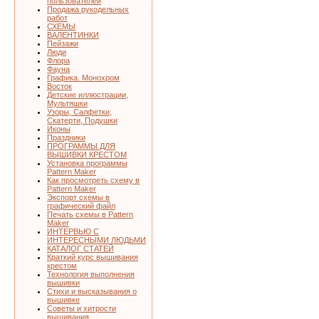
пользователей
Продажа рукодельных
работ
СХЕМЫ
ВАЛЕНТИНКИ
Пейзажи
Люди
Флора
Фауна
Графика. Монохром
Восток
Детские иллюстрации,
Мультяшки
Узоры, Салфетки,
Скатерти, Подушки
Иконы
Праздники
ПРОГРАММЫ ДЛЯ
ВЫШИВКИ КРЕСТОМ
Установка программы
Pattern Maker
Как просмотреть схему в
Pattern Maker
Экспорт схемы в
графический файл
Печать схемы в Pattern
Maker
ИНТЕРВЬЮ С
ИНТЕРЕСНЫМИ ЛЮДЬМИ
КАТАЛОГ СТАТЕЙ
Краткий курс вышивания
крестом
Технология выполнения
вышивки
Стихи и высказывания о
вышивке
Советы и хитрости
вышивания