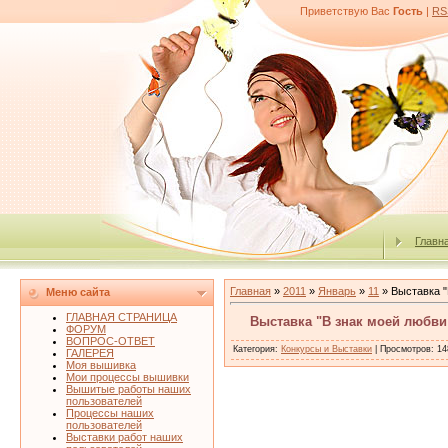
Приветствую Вас
Гость
|
RS
Главн
Главная
»
2011
»
Январь
»
11
» Выставка "
Меню сайта
ГЛАВНАЯ СТРАНИЦА
Выставка "В знак моей любви!
ФОРУМ
ВОПРОС-ОТВЕТ
Категория
:
Конкурсы и Выставки
|
Просмотров
: 14
ГАЛЕРЕЯ
Моя вышивка
Мои процессы вышивки
Вышитые работы наших
пользователей
Процессы наших
пользователей
Выставки работ наших