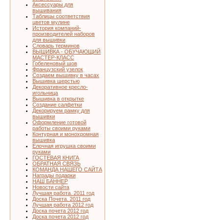
Аксессуары для
вышивания
Таблицы соответствия
цветов мулине
История компаний-
производителей наборов
для вышивки
Словарь терминов
ВЫШИВКА - ОБУЧАЮЩИЙ
МАСТЕР-КЛАСС
Гобеленовый шов
Французский узелок
Создаем вышивку в часах
Вышивка шерстью
Декоративное кресло-
игольница
Вышивка в открытке
Создание салфетки
Декорируем рамку для
вышивки
Оформление готовой
работы своими руками
Контурная и монохромная
вышивка
Елочная игрушка своими
руками
ГОСТЕВАЯ КНИГА
ОБРАТНАЯ СВЯЗЬ
КОМАНДА НАШЕГО САЙТА
Награды подарки
НАШ БАННЕР
Новости сайта
Лучшая работа. 2011 год
Доска Почета. 2011 год
Лучшая работа 2012 год
Доска почета 2012 год
Доска почета 2012 год